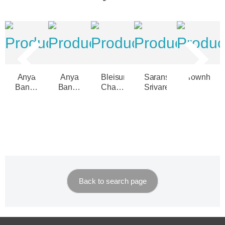
Anya
Anya
Bleisure
Saransiri
Townhom
Bangna
Bangna
Charan
Srivaree
Ramkamhaeng
Ramkamhaeng
96/1
2
2
Back to search page