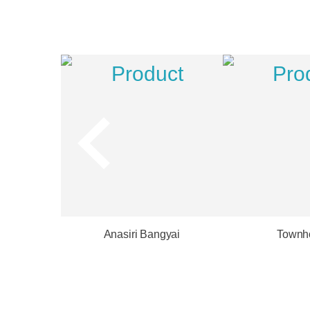
Anasiri Bangyai
Townh