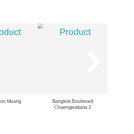
 Don Muang
Bangkok Boulevard
Chaengwattana 2