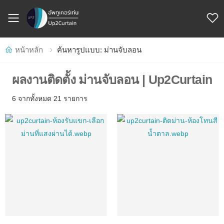
Toggle mobile menu
หน้าหลัก
ค้นหารูปแบบ: ม่านจับลอน
ผลงานติดตั้ง ม่านจับลอน | Up2Curtain
6 จากทั้งหมด 21 รายการ