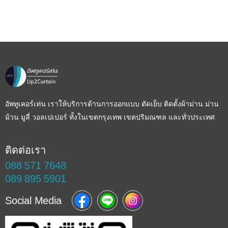
อัพทูเคอร์เท่น เราให้บริการด้านการออกแบบ ตัดเย็บ ติดตั้งผ้าม่าน ม่าน
ม้วน มูลี่ วอลเปเปอร์ ทั้งในเขตกรุงเทพ เขตปริมณฑล และทั่วประเทศ
ติดต่อเรา
088 571 7648
089 895 5901
Social Media