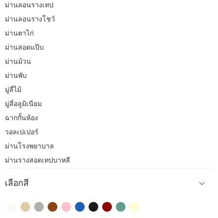
ม่านลอนรางเทป
ม่านลอนรางโชว์
ม่านตาไก่
ม่านสอดแป๊บ
ม่านม้วน
ม่านพับ
มู่ลี่ไม้
มู่ลี่อลูมิเนียม
ฉากกั้นห้อง
วอลเปเปอร์
ม่านโรงพยาบาล
ม่านรางสอดเทปบาหลี
เลือกสี
Color Name
Color Name
Color Name
Color Name
Color Name
Color Name
Color Name
Color Name
Color Name
Color Name