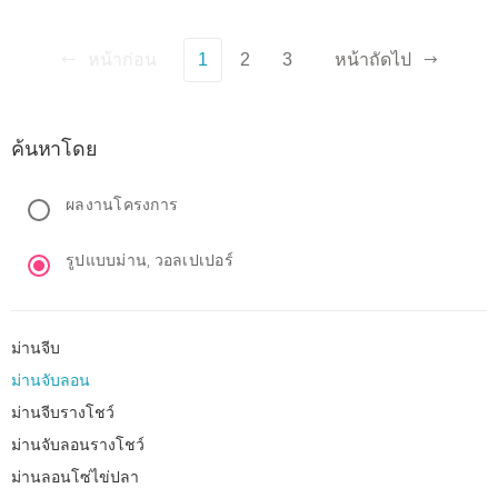
หน้าก่อน
1
2
3
หน้าถัดไป
ค้นหาโดย
ผลงานโครงการ
รูปแบบม่าน, วอลเปเปอร์
ม่านจีบ
ม่านจับลอน
ม่านจีบรางโชว์
ม่านจับลอนรางโชว์
ม่านลอนโซ่ไข่ปลา