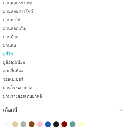
ม่านลอนรางเทป
ม่านลอนรางโชว์
ม่านตาไก่
ม่านสอดแป๊บ
ม่านม้วน
ม่านพับ
มู่ลี่ไม้
มู่ลี่อลูมิเนียม
ฉากกั้นห้อง
วอลเปเปอร์
ม่านโรงพยาบาล
ม่านรางสอดเทปบาหลี
เลือกสี
Color Name
Color Name
Color Name
Color Name
Color Name
Color Name
Color Name
Color Name
Color Name
Color Name