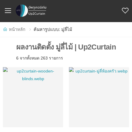
Toggle mobile menu
หน้าหลัก
ค้นหารูปแบบ: มู่ลี่ไม้
ผลงานติดตั้ง มู่ลี่ไม้ | Up2Curtain
6 จากทั้งหมด 263 รายการ