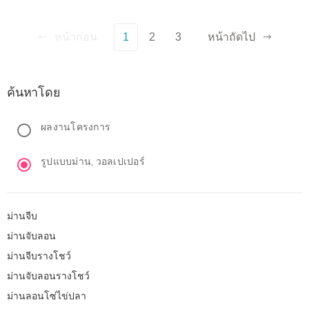
หน้าก่อน
1
2
3
หน้าถัดไป
ค้นหาโดย
ผลงานโครงการ
รูปแบบม่าน, วอลเปเปอร์
ม่านจีบ
ม่านจับลอน
ม่านจีบรางโชว์
ม่านจับลอนรางโชว์
ม่านลอนโซ่ไข่ปลา