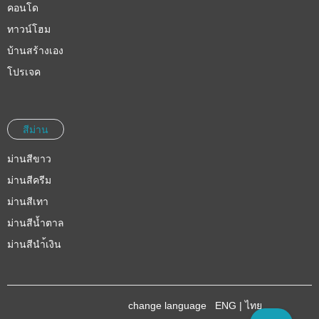
คอนโด
ทาวน์โฮม
บ้านสร้างเอง
โปรเจค
สีม่าน
ม่านสีขาว
ม่านสีครีม
ม่านสีเทา
ม่านสีน้ำตาล
ม่านสีนำ้เงิน
change language
ENG
|
ไทย