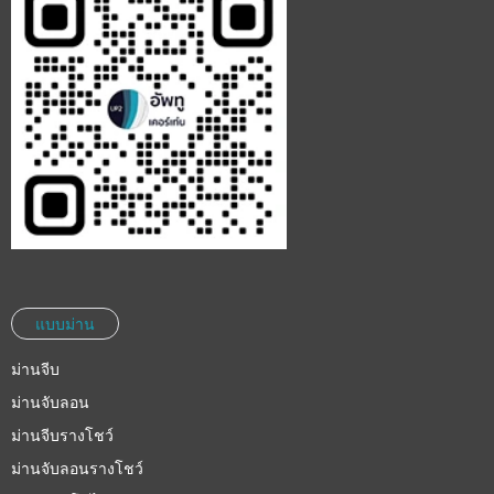
แบบม่าน
ม่านจีบ
ม่านจับลอน
ม่านจีบรางโชว์
ม่านจับลอนรางโชว์