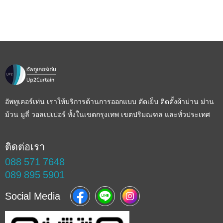
อัพทูเคอร์เท่น เราให้บริการด้านการออกแบบ ตัดเย็บ ติดตั้งผ้าม่าน ม่าน
ม้วน มูลี่ วอลเปเปอร์ ทั้งในเขตกรุงเทพ เขตปริมณฑล และทั่วประเทศ
ติดต่อเรา
088 571 7648
089 895 5901
Social Media