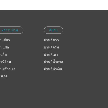
ผลงานม่าน
สีม่าน
านเดี่ยว
ม่านสีขาว
านแฝด
ม่านสีครีม
อนโด
ม่านสีเทา
วน์โฮม
ม่านสีน้ำตาล
านสร้างเอง
ม่านสีนำ้เงิน
รเจค