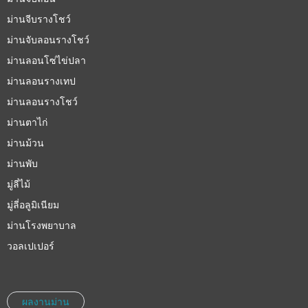
ม่านจีบรางโชว์
ม่านจับลอนรางโชว์
ม่านลอนโซ่ไข่ปลา
ม่านลอนรางเทป
ม่านลอนรางโชว์
ม่านตาไก่
ม่านม้วน
ม่านพับ
มู่ลี่ไม้
มู่ลี่อลูมิเนียม
ม่านโรงพยาบาล
วอลเปเปอร์
ผลงานม่าน