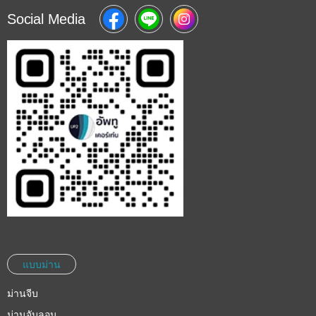
Social Media
แบบม่าน
ม่านจีบ
ม่านจับลอน