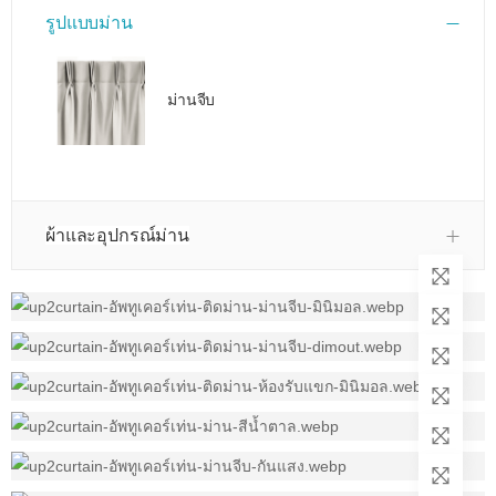
รูปแบบม่าน
ม่านจีบ
ผ้าและอุปกรณ์ม่าน