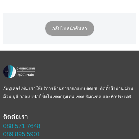
กลับไปหน้าค้นหา
อัพทูเคอร์เท่น เราให้บริการด้านการออกแบบ ตัดเย็บ ติดตั้งผ้าม่าน ม่าน
ม้วน มูลี่ วอลเปเปอร์ ทั้งในเขตกรุงเทพ เขตปริมณฑล และทั่วประเทศ
ติดต่อเรา
088 571 7648
089 895 5901