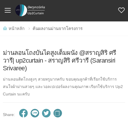
Toggle mobile menu
หน้าหลัก
ค้นผลงานม่านจากโครงการ
ม่านลอนโถงบันไดสูงเต็มผนัง @สราญสิริ ศรี
วารี| up2curtain - สราญสิริ ศรีวารี (Saransiri
Srivaree)
ม่านลอนติดโถงสูงๆ สวยหรูมากครับ ขอบคุณลูกค้าที่เรียกใช้บริการ
สนใจผ้าม่านสวยๆ และวอลเปเปอร์ผลงานคุณภาพ เรียกใช้บริการ Up2
Curtain นะครับ
Share: