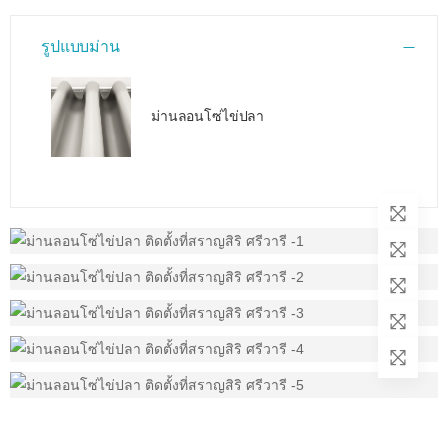
รูปแบบม่าน
ม่านลอนโซ่ไข่ปลา