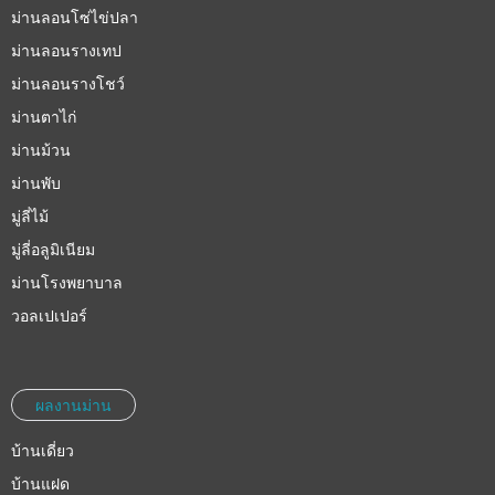
ม่านลอนโซ่ไข่ปลา
ม่านลอนรางเทป
ม่านลอนรางโชว์
ม่านตาไก่
ม่านม้วน
ม่านพับ
มู่ลี่ไม้
มู่ลี่อลูมิเนียม
ม่านโรงพยาบาล
วอลเปเปอร์
ผลงานม่าน
บ้านเดี่ยว
บ้านแฝด