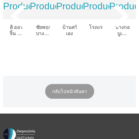
ดิ ออริ
ชัยพฤกษ์
บ้านสร้าง
โรงแรม@ราชปรารภ
บางกอก
จิ้น รัช
บางนา
เอง
บูเลอ
ดา-
กม.15
วาร์ด
ลาดพร้าว
สาทร
ปิ่น
เกล้า
2
กลับไปหน้าค้นหา