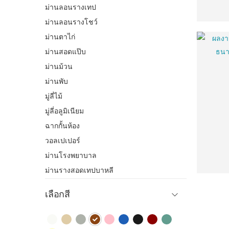
ม่านลอนรางเทป
ม่านลอนรางโชว์
ม่านตาไก่
ม่านสอดแป๊บ
ม่านม้วน
ม่านพับ
มู่ลี่ไม้
มู่ลี่อลูมิเนียม
ฉากกั้นห้อง
วอลเปเปอร์
ม่านโรงพยาบาล
ม่านรางสอดเทปบาหลี
เลือกสี
Color Name
Color Name
Color Name
Color Name
Color Name
Color Name
Color Name
Color Name
Color Name