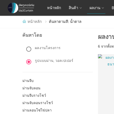
หน้าหลัก
สินค้า
ผลงาน
หน้าหลัก
ค้นหาตามสี: น้ำตาล
ค้นหาโดย
ผลงาน
6 จากทั้ง
ผลงานโครงการ
รูปแบบม่าน, วอลเปเปอร์
ม่านจีบ
ม่านจับลอน
ม่านจีบรางโชว์
ม่านจับลอนรางโชว์
ม่านลอนโซ่ไข่ปลา