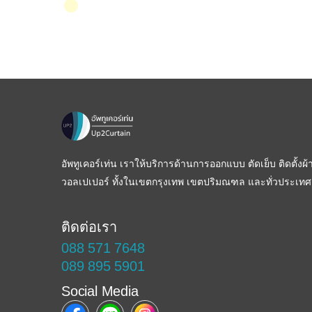
Color Name
อัพทูเคอร์เท่น เราให้บริการด้านการออกแบบ ตัดเย็บ ติดตั้งผ้า
วอลเปเปอร์ ทั้งในเขตกรุงเทพ เขตปริมณฑล และทั่วประเทศ
ติดต่อเรา
088 571 7648
089 895 5901
Social Media